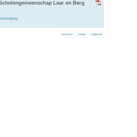
 Scholengemeenschap Laar en Berg
omschrijving
overzicht
vorige
volgende