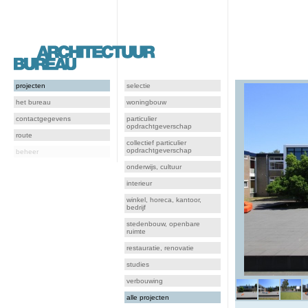
projecten
selectie
het bureau
woningbouw
contactgegevens
particulier
opdrachtgeverschap
route
collectief particulier
opdrachtgeverschap
beheer
onderwijs, cultuur
interieur
winkel, horeca, kantoor,
bedrijf
stedenbouw, openbare
ruimte
restauratie, renovatie
studies
verbouwing
alle projecten