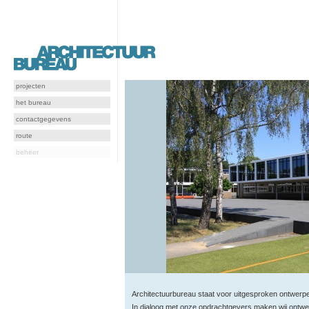
projecten
het bureau
contactgegevens
route
beheer
Architectuurbureau staat voor uitgesproken ontwerpe
In dialoog met onze opdrachtgevers maken wij ontw