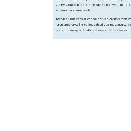
voorwaarden op een vanzelfsprekende wijze tot uitd
en realisme in evenwicht.
Architectuurbureau is een full service architectenbur
jarenlange ervaring op het gebied van restauratie, 
herbestemming in de utiliteitsbouw en woningbouw.